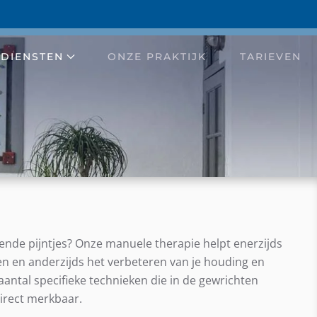
DIENSTEN
ONZE PRAKTIJK
TARIEVEN
anuele therap
elende pijntjes? Onze manuele therapie helpt enerzijds
klachten aan het lichaam, of last van vervelende p
en en anderzijds het verbeteren van je houding en
antal specifieke technieken die in de gewrichten
direct merkbaar.
MAAK EEN AFSPRAAK